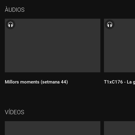
demostració acompanyat de l'Arnau Tordera i la Laia Glück.
ÀUDIOS
Sortim amb l'Osca per l'incident del pas de Diàtlov, el 1959.
Millors moments (setmana 44)
T1xC176 - La g
Durada:
Durada:
VÍDEOS