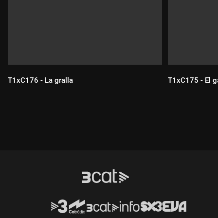
T1xC176 - La gralla
T1xC175 - El ga
Durada:
Durada: