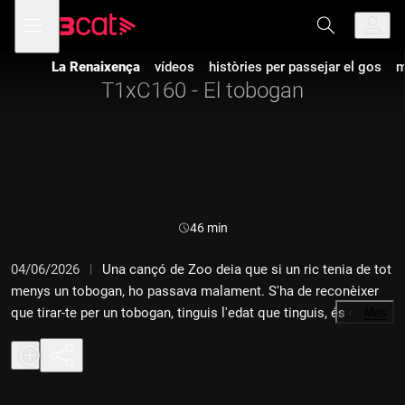
Anar
Anar
Obre
menú
a
al
de
la
contingut
navegació
navegació
La Renaixença
vídeos
històries per passejar el gos
m
principal
T1xC160 - El tobogan
Durada:
46 min
04/06/2026
Una cançó de Zoo deia que si un ric tenia de tot
menys un tobogan, ho passava malament. S'ha de reconèixer
que tirar-te per un tobogan, tinguis l'edat que tinguis, és de les
…
Més
coses que et posen de més bon humor. Ara, si baixes
malament, la nata final pot ser considerable. Li dediquem el
capítol. Ens visita en Martí Romero, lutier i creador
d'instruments com la nyckelharpa. I ens en fa una petita