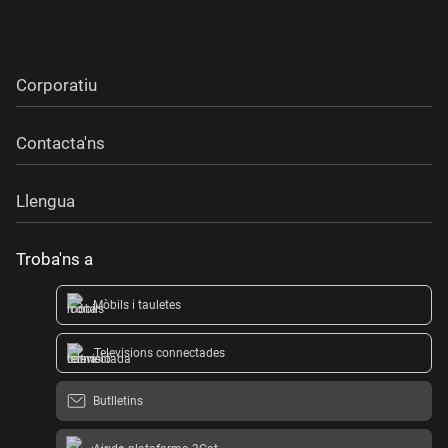
Corporatiu
Contacta'ns
Llengua
Troba'ns a
Mòbils i tauletes
Televisions connectades
Butlletins