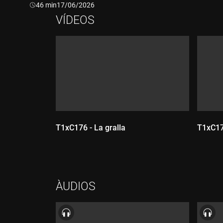
Durada:
46 min
17/06/2026
VÍDEOS
T1xC176 - La gralla
T1xC175
Durada:
Dur
ÀUDIOS