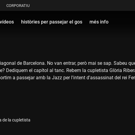
CORPORATIU
vídeos
històries per passejar el gos
més info
Diagonal de Barcelona. No van entrar, però mai se sap. Sabeu que 
? Dediquem el capítol al tanc. Rebem la cupletista Glòria Ribera
ortim a passejar amb la Jazz per l'intent d'assassinat del rei Ferr
a de la cupletista