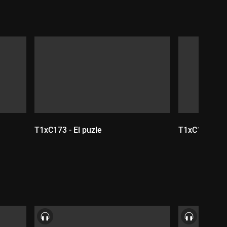
T1xC173 - El puzle
T1xC172 - La 
Durada:
Durada: