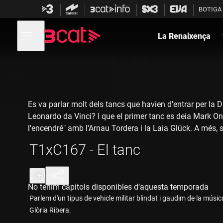
Anar
Anar
BOTIGA
a
al
la
contingut
Obre
navegació
menú
La Renaixença
de
principal
navegació
Es va parlar molt dels tancs que havien d'entrar per la 
Leonardo da Vinci? I que el primer tanc es deia Mark One
l'encendré" amb l'Arnau Tordera i la Laia Glück. A més, s
T1xC167 - El tanc
No tenim capítols disponibles d‘aquesta temporada
Parlem d'un tipus de vehicle militar blindat i gaudim de la músic
Glòria Ribera.