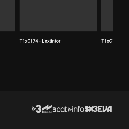
T1xC174 - L'extintor
T1xC173 - El
Durada:
Durada: