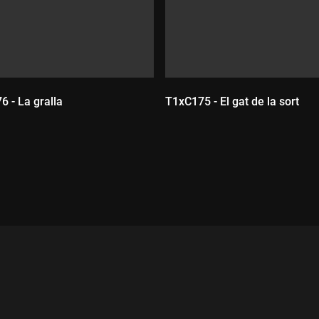
 - La gralla
T1xC175 - El gat de la sort
ada:
Durada: