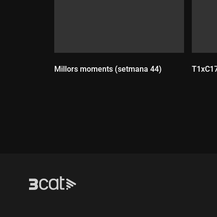
Millors moments (setmana 44)
T1xC176
Durada:
Dur