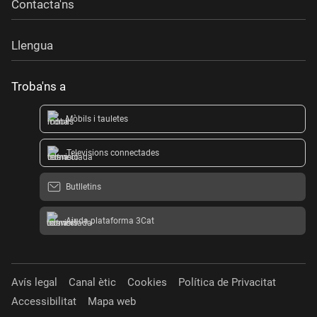
Contacta'ns
Llengua
Troba'ns a
Mòbils i tauletes
Televisions connectades
Butlletins
Ajuda plataforma 3Cat
Avís legal
Canal ètic
Cookies
Política de Privacitat
Accessibilitat
Mapa web