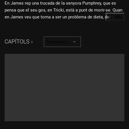
En James rep una trucada de la senyora Pumphrey, que es
pensa que el seu gos, en Tricki, està a punt de morir-se. Quan
en James veu que torna a ser un problema de dieta, decideix
…
Més
quedar-se el gos a la consulta per controlar-li directament
l'alimentació. Mentrestant, en Tristan vol tornar a la facultat
de veterinària i demana a en Siegfried que li doni un xec per
CAPÍTOLS
Temporada 1
les despeses.