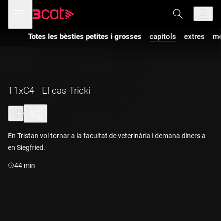
Anar
Anar
Obre
menú
a
al
de
la
contingut
navegació
navegació
Totes les bèsties petites i grosses
capítols
extres
mé
principal
T1xC4 - El cas Tricki
En Tristan vol tornar a la facultat de veterinària i demana diners a
en Siegfried.
Durada:
44 min