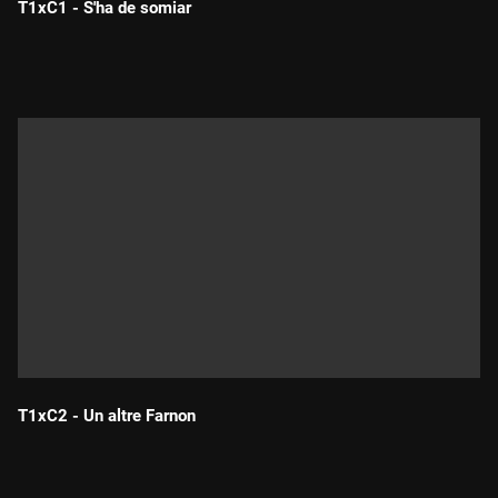
T1xC1 - S'ha de somiar
Durada:
T1xC2 - Un altre Farnon
Durada: