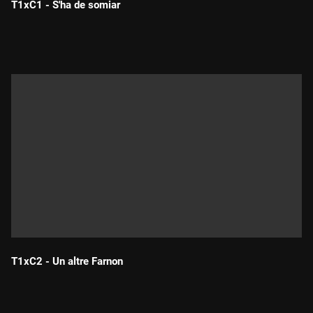
T1xC1 - S'ha de somiar
Durada:
T1xC2 - Un altre Farnon
Durada: