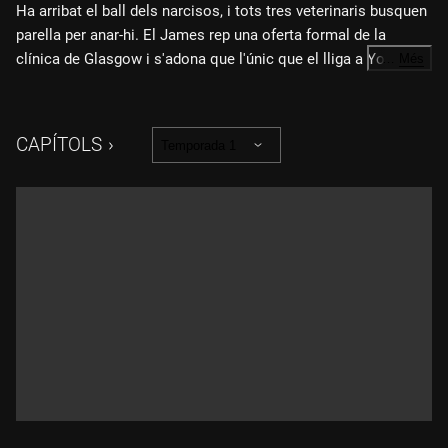
Ha arribat el ball dels narcisos, i tots tres veterinaris busquen
parella per anar-hi. El James rep una oferta formal de la
clínica de Glasgow i s'adona que l'únic que el lliga a Yorkshire
…
Més
és una possible relació amb la Helen. El Tristan li fa veure al
Siegfried que ha de ser més assertiu, i ell en pren bona nota i
ho posa en pràctica amb la Diana Brompton i amb un client
CAPÍTOLS
Temporada 1
especialment exigent. Mentrestant, la senyora Hall s'enamora
d'un nou client.