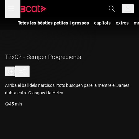
Anar
Anar
Obre
menú
a
al
de
la
contingut
navegació
navegació
Totes les bèsties petites i grosses
capítols
extres
mé
principal
T2xC2 - Semper Progredients
Arriba el ball dels narcisos i tots busquen parella mentre el James
dubta entre Glasgow i la Helen.
Durada:
45 min