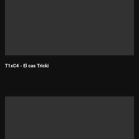
T1xC4 - El cas Tricki
Durada: