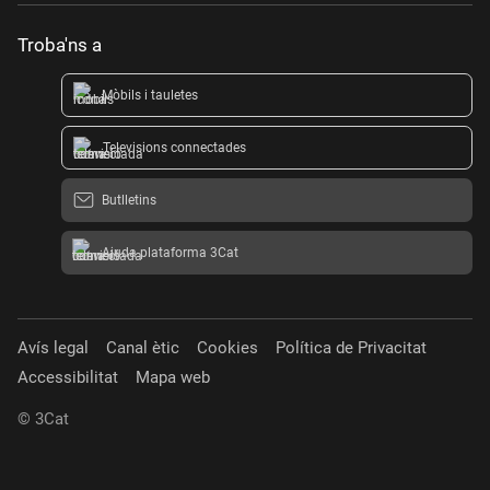
Troba'ns a
Mòbils i tauletes
Televisions connectades
Butlletins
Ajuda plataforma 3Cat
Avís legal
Canal ètic
Cookies
Política de Privacitat
Accessibilitat
Mapa web
© 3Cat