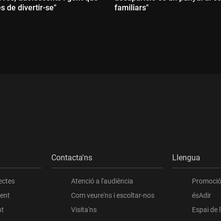
s de divertir-se"
familiars"
ada:
Durada:
Contacta'ns
Llengua
ectes
Atenció a l'audiència
Promoció 
ient
Com veure'ns i escoltar-nos
ésAdir
nt
Visita'ns
Espai de 