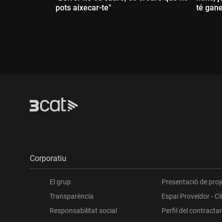
pots aixecar-te"
té gane
Durada:
Dur
Corporatiu
El grup
Presentació de proj
Transparència
Espai Proveïdor - Cl
Responsabilitat social
Perfil del contracta