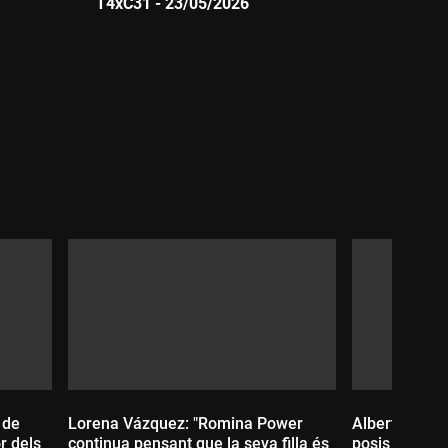
T4xC31 - 23/05/2026
Durada:
 de
Lorena Vázquez: "Romina Power
Albert Monta
r dels
continua pensant que la seva filla és
posis amb la 