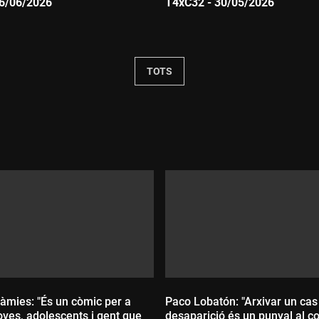
06/06/2026
T4xC32 - 30/05/2026
Durada:
TOTS
àmies: "És un còmic per a
Paco Lobatón: "Arxivar un cas
oves, adolescents i gent que
desaparició és un punyal al co