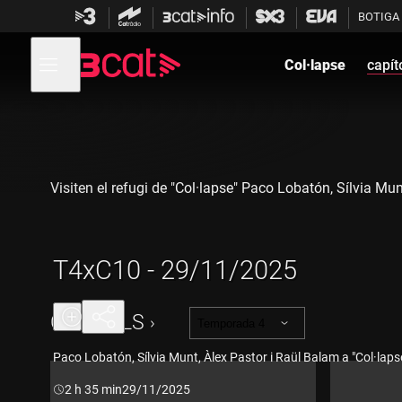
Anar
Anar
BOTIGA
a
al
la
contingut
Obre
navegació
menú
Col·lapse
capít
de
principal
navegació
Visiten el refugi de "Col·lapse" Paco Lobatón, Sílvia Mun
T4xC10 - 29/11/2025
CAPÍTOLS
Temporada 4
Paco Lobatón, Sílvia Munt, Àlex Pastor i Raül Balam a "Col·laps
Durada:
2 h 35 min
29/11/2025