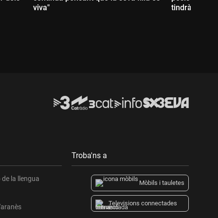
viva"
tindràs"
Durada:
Durada:
Troba'ns a
de la llengua
Mòbils i tauletes
Televisions connectades
l'aranès