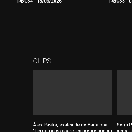
T4xC34 - 13/06/2026
T4xC33 - 
Durada:
Durada:
CLIPS
Álex Pastor, exalcalde de Badalona:
Sergi P
"L'error no és caure, és creure que no
nens, j