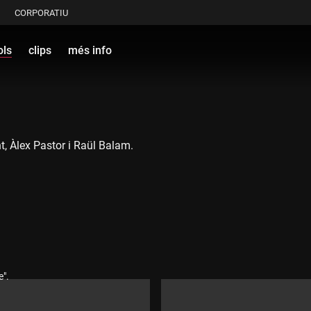
CORPORATIU
ols
clips
més info
t, Àlex Pastor i Raül Balam.
e".