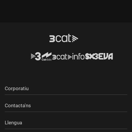
Durada:
Durada:
Corporatiu
Contacta'ns
Llengua