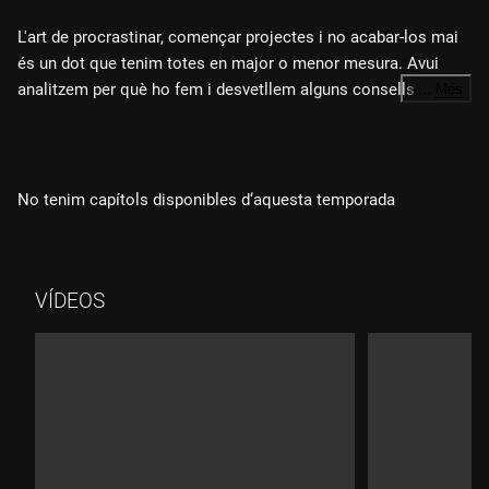
L'art de procrastinar, començar projectes i no acabar-los mai
és un dot que tenim totes en major o menor mesura. Avui
analitzem per què ho fem i desvetllem alguns consells per
…
Més
revertir-ho. L'Alberto Gadel ens exposa les coses de la seva
vida que NO ens generaran enveges i la Gal·la Castelltort ens
resumeix la vida de Van Gogh. A més, ens visita la Laia Castel
per descobrir els racons més exclusius de Disney World
No tenim capítols disponibles d‘aquesta temporada
Resort, on només poden accedir els famosos més exclusius.
I, abans d'acabar, revisem algunes de les ressenyes sobre "El
diable es vesteix de Prada".
VÍDEOS