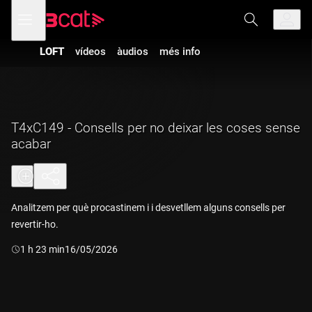
Anar
Anar
Obre
menú
a
al
de
la
contingut
navegació
navegació
LOFT
vídeos
àudios
més info
principal
T4xC149 - Consells per no deixar les coses sense
acabar
Analitzem per què procastinem i i desvetllem alguns consells per
revertir-ho.
Durada:
1 h 23 min
16/05/2026