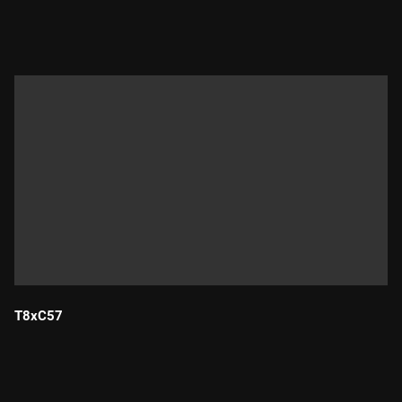
Durada:
T8xC57
Durada: