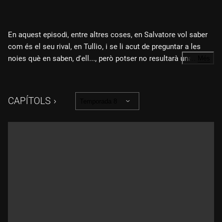
En aquest episodi, entre altres coses, en Salvatore vol saber
com és el seu rival, en Tullio, i se li acut de preguntar a les
noies què en saben, d'ell..., però potser no resultarà una bona
…
Més
idea. En Vittorio rep la notícia que el Paradís ha guanyat el
premi al millor aparador de Milà de l'any 1963, i precisament
pel que va muntar amb la Matilde i inspirat en "Il gattopardo".
CAPÍTOLS
Temporada 8
La Irene s'assabenta que els Puglisi no saben fer servir la
rentadora i s'ofereix a explicar-los com funciona. Per acabar,
la Maria està molt enfadada amb en Vito perquè no va parlar
abans amb ella del regal de la rentadora.