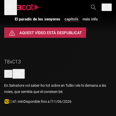
Anar
Anar
Obre
menú
a
al
de
la
contingut
navegació
navegació
El paradís de les senyores
capítols
més info
principal
AQUEST VÍDEO ESTÀ DESPUBLICAT
T8xC13
En Salvatore vol saber-ho tot sobre en Tullio i els hi demana a les
noies, que sembla que el coneixen bé.
Durada:
41 min
Disponible fins a l'11/06/2026