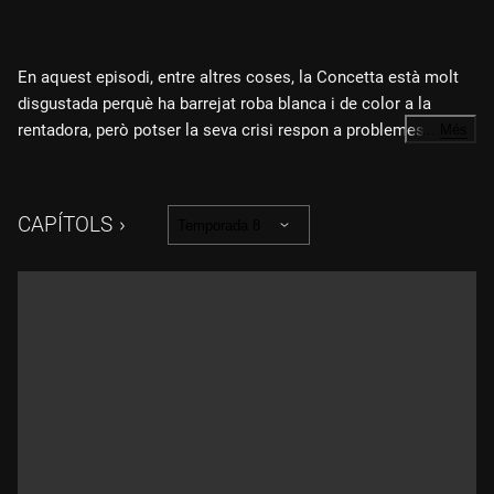
En aquest episodi, entre altres coses, la Concetta està molt
disgustada perquè ha barrejat roba blanca i de color a la
rentadora, però potser la seva crisi respon a problemes més
…
Més
profunds. Tant en Vittorio com la Matilde han d'escriure un
discurs d'acceptació del premi que han rebut per l'aparador
que van fer junts, però els resulta una mica difícil i pensen
CAPÍTOLS
Temporada 8
que el millor serà trobar-se per acordar què diran. El problema
és que en Vittorio justament havia quedat per anar a sopar
amb la Diletta... Per la seva banda, en Marcello té molts
dubtes respecte a com s'hauria de comportar amb en Matteo.