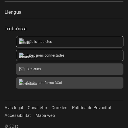
Llengua
Troba'ns a
Mòbils i tauletes
Televisions connectades
Butlletins
Ajuda plataforma 3Cat
Avís legal
Canal ètic
Cookies
Política de Privacitat
Accessibilitat
Mapa web
© 3Cat