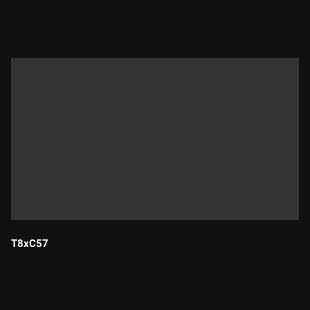
Durada:
T8xC57
Durada: