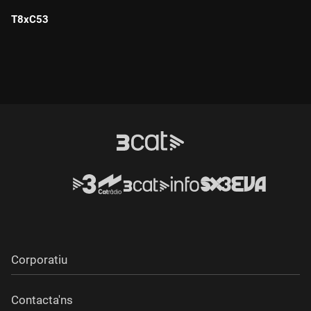
T8xC53
Durada:
Corporatiu
Contacta'ns