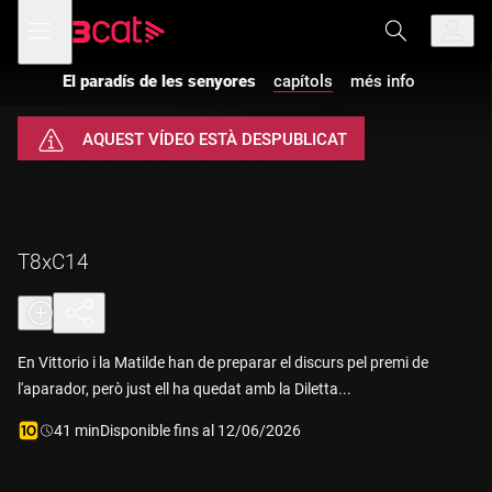
Anar
Anar
Obre
menú
a
al
de
la
contingut
navegació
navegació
El paradís de les senyores
capítols
més info
principal
AQUEST VÍDEO ESTÀ DESPUBLICAT
T8xC14
En Vittorio i la Matilde han de preparar el discurs pel premi de
l'aparador, però just ell ha quedat amb la Diletta...
Durada:
41 min
Disponible fins al 12/06/2026