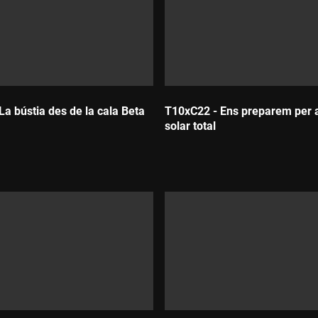
La bústia des de la cala Beta
T10xC22 - Ens preparem per a 
solar total
Durada: