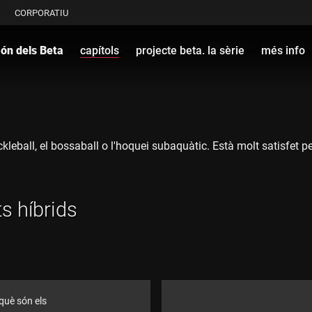
CORPORATIU
ón dels Beta
capítols
projecte beta. la sèrie
més info
kleball, el bossaball o l'hoquei subaquàtic. Està molt satisfet 
s híbrids
 què són els