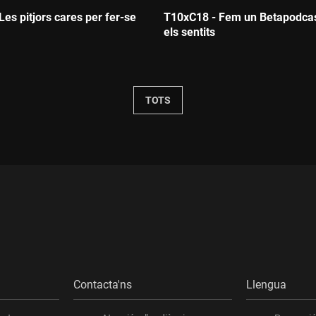
es pitjors cares per fer-se
T10xC18 - Fem un Betapodcas
els sentits
Durada:
TOTS
Contacta'ns
Llengua