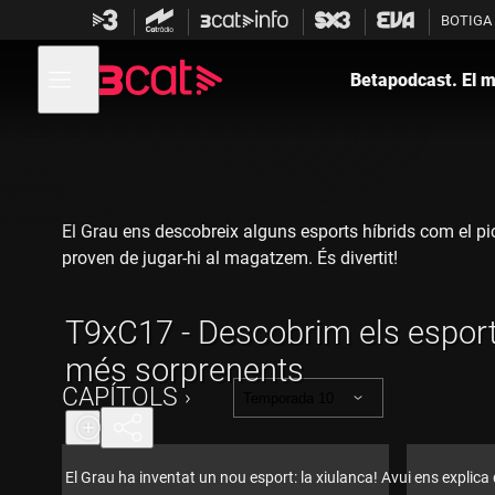
Anar
Anar
BOTIGA
a
al
la
contingut
Obre
navegació
menú
Betapodcast. El m
de
principal
navegació
El Grau ens descobreix alguns esports híbrids com el pic
proven de jugar-hi al magatzem. És divertit!
T9xC17 - Descobrim els esport
més sorprenents
CAPÍTOLS
Temporada 10
El Grau ha inventat un nou esport: la xiulanca! Avui ens explica