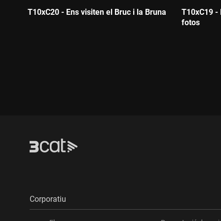
T10xC20 - Ens visiten el Bruc i la Bruna
T10xC19 - L
fotos
Durada:
Durada:
Corporatiu