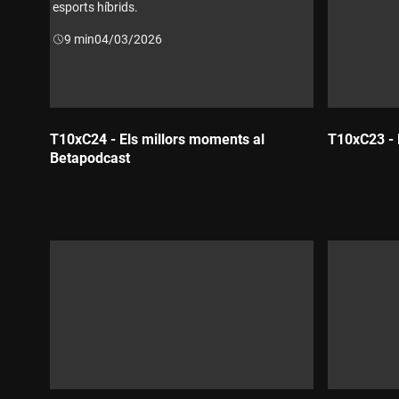
esports híbrids.
Durada:
9 min
04/03/2026
T10xC24 - Els millors moments al
T10xC23 - 
Betapodcast
Durada:
Durada: