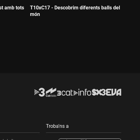
t amb tots
T10xC17 - Descobrim diferents balls del
món
Durada:
Troba'ns a