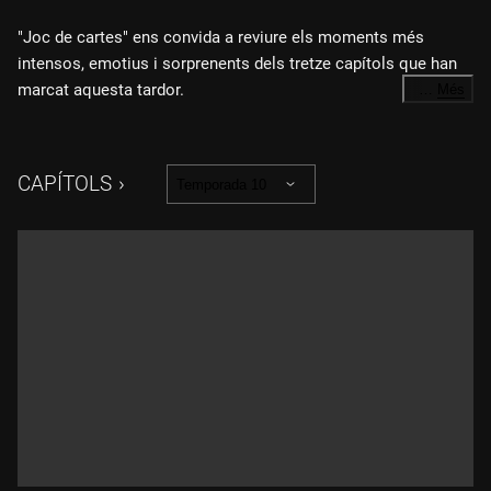
"Joc de cartes" ens convida a reviure els moments més
intensos, emotius i sorprenents dels tretze capítols que han
marcat aquesta tardor.
…
Més
En aquest recorregut per la gastronomia del país, recordem el
millor restaurant amb sabor de la Garrotxa, el millor plat de
pèsol del Maresme, la millor carxofa del Llobregat, la
CAPÍTOLS
Temporada 10
calçotada més autèntica prop de Barcelona o les bodegues
que mantenen viva l'ànima de la ciutat. També redescobrim
els esmorzars més complets i les braves que deixen
empremta. Recordem els restaurants d'especialitat, propostes
gastronòmiques úniques a Tarragona, Lleida, Girona i
Barcelona, i els programes especials. Des del capítol dedicat
al restaurant més singular de Catalunya, amb històries
sorprenents i un premi rècord de 15.000 euros, fins al gran
final a Barcelona, en què influencers i sommeliers van
defensar quatre restaurants d'alta cuina.
Un episodi especial que aplega rivalitats intenses, emocions
autèntiques i molta cuina en estat pur.