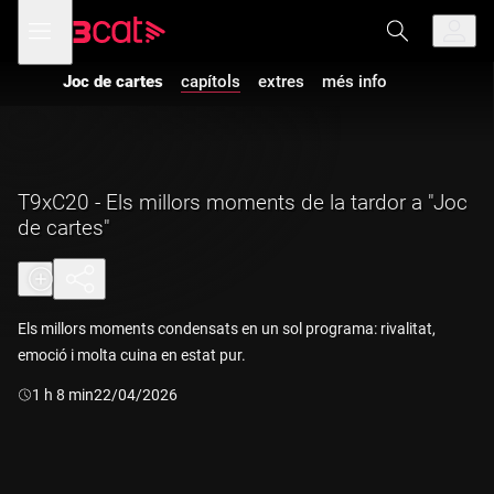
Anar
Anar
Obre
menú
a
al
de
la
contingut
navegació
navegació
Joc de cartes
capítols
extres
més info
principal
T9xC20 - Els millors moments de la tardor a "Joc
de cartes"
Els millors moments condensats en un sol programa: rivalitat,
emoció i molta cuina en estat pur.
Durada:
1 h 8 min
22/04/2026