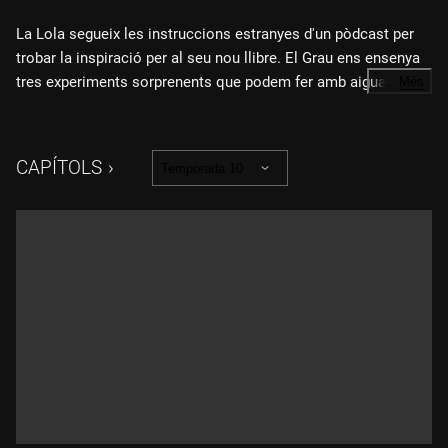
La Lola segueix les instruccions estranyes d'un pòdcast per
trobar la inspiració per al seu nou llibre. El Grau ens ensenya
tres experiments sorprenents que podem fer amb aigua a
…
Més
casa.
CAPÍTOLS
Temporada 10