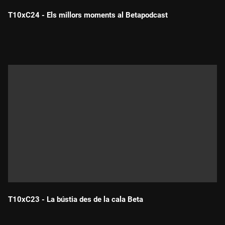
T10xC24 - Els millors moments al Betapodcast
Durada:
T10xC23 - La bústia des de la cala Beta
Durada: