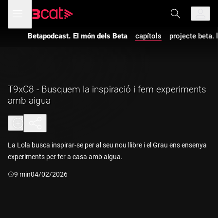
Anar
Anar
Obre
menú
a
al
de
la
contingut
navegació
navegació
Betapodcast. El món dels Beta
capítols
projecte beta. 
principal
T9xC8 - Busquem la inspiració i fem experiments
amb aigua
La Lola busca inspirar-se per al seu nou llibre i el Grau ens ensenya
experiments per fer a casa amb aigua.
Durada:
9 min
04/02/2026