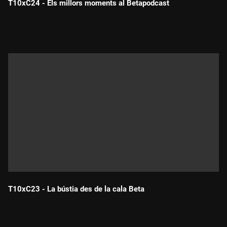
T10xC24 - Els millors moments al Betapodcast
Durada:
T10xC23 - La bústia des de la cala Beta
Durada: