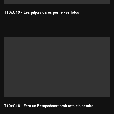
T10xC19 - Les pitjors cares per fer-se fotos
Durada:
T10xC18 - Fem un Betapodcast amb tots els sentits
Durada: