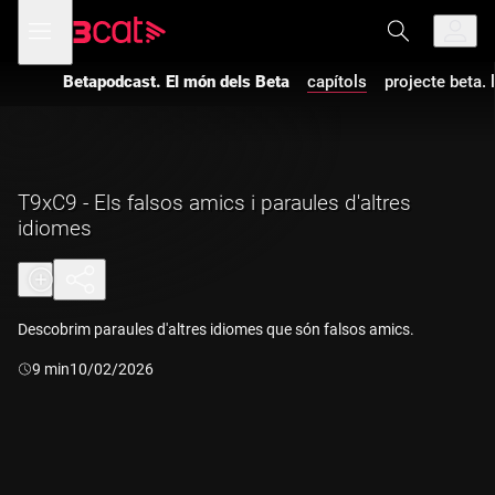
Anar
Anar
Obre
menú
a
al
de
la
contingut
navegació
navegació
Betapodcast. El món dels Beta
capítols
projecte beta. 
principal
T9xC9 - Els falsos amics i paraules d'altres
idiomes
Descobrim paraules d'altres idiomes que són falsos amics.
Durada:
9 min
10/02/2026