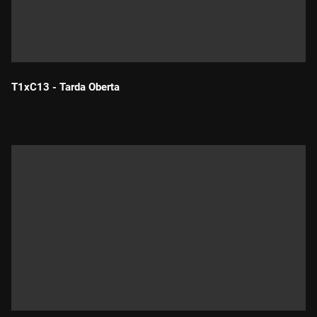
T1xC13 - Tarda Oberta
Durada: