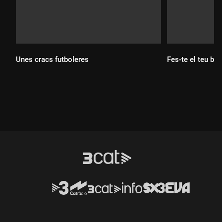
Unes cracs futboleres
Fes-te el teu bar
Durada:
Durada: