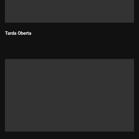
Tarda Oberta
Durada: