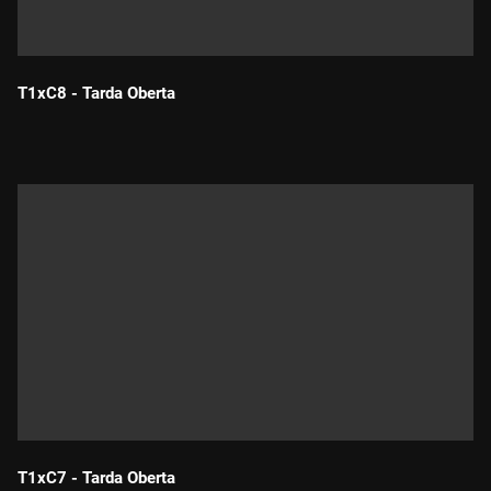
T1xC8 - Tarda Oberta
Durada:
T1xC7 - Tarda Oberta