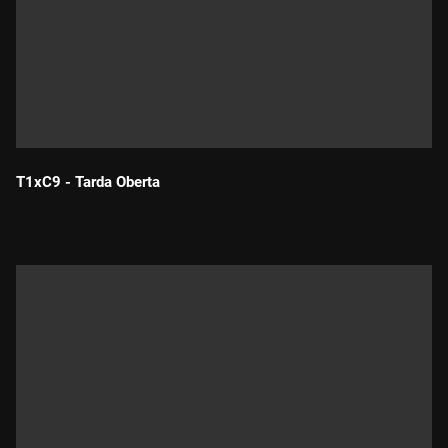
T1xC9 - Tarda Oberta
Durada: