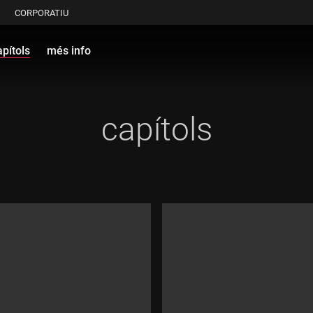
CORPORATIU
apítols
més info
capítols