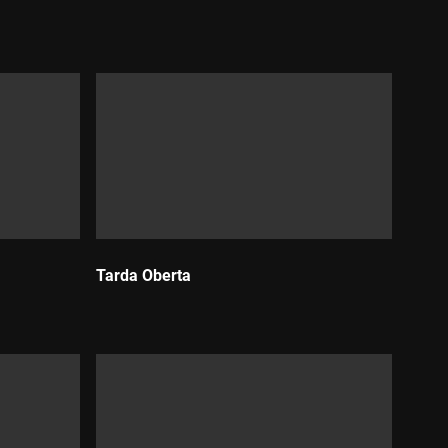
Durada:
Tarda Oberta
Durada: