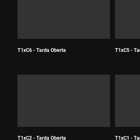
T1xC6 - Tarda Oberta
T1xC5 - Ta
Durada:
Durada
T1xC2 - Tarda Oberta
T1xC1 - Ta