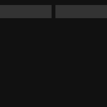
ta
Tarda Oberta
:
Durada: