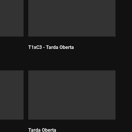
T1xC3 - Tarda Oberta
Durada:
Tarda Oberta