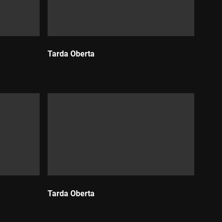
Tarda Oberta
Durada:
Tarda Oberta
Durada: