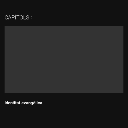
d'un d'aquests espais de pau i de reconciliació.Han sentit
parlar de les "tardes de lloança"?Doncs aquest és un
d'aquests espais que avui els volem presentar.
CAPÍTOLS
Identitat evangèlica
Durada: