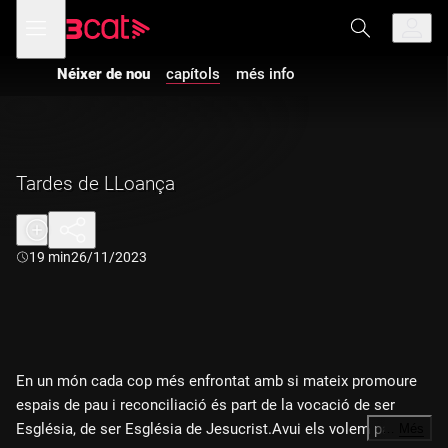
Anar
Anar
Obre
menú
a
al
de
la
contingut
navegació
navegació
Néixer de nou
capítols
més info
principal
Tardes de LLoança
Durada:
19 min
26/11/2023
En un món cada cop més enfrontat amb si mateix promoure
espais de pau i reconciliació és part de la vocació de ser
Església, de ser Església de Jesucrist.Avui els volem parlar
…
Més