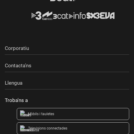
Corporatiu
Contacta'ns
Llengua
Troba'ns a
Mòbils i tauletes
Televisions connectades