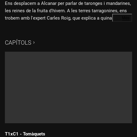
Ens desplacem a Alcanar per parlar de taronges i mandarines,
les reines de la fruita d'hivern. A les terres tarragonines, ens
trobem amb l'expert Carles Roig, que explica a quina
…
Més
temporada correspon aquesta fruita i quines són les
condicions meteorològiques idònies perquè creixin. La nostra
nutricionista, Pilar Senpau, destaca que aquestes fruites són
CAPÍTOLS
beneficioses per al sistema immunitari.
T1xC1 - Tomàquets