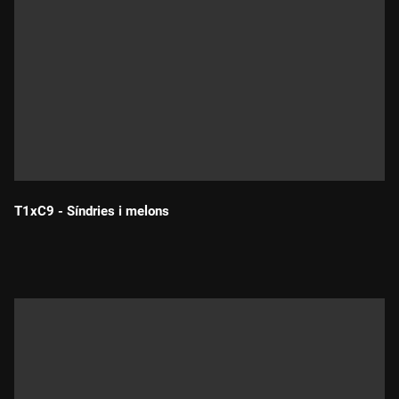
T1xC9 - Síndries i melons
Durada: