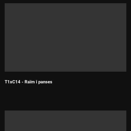
T1xC14 - Raïm i panses
Durada: