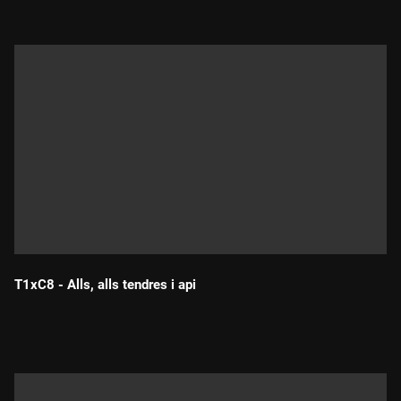
T1xC8 - Alls, alls tendres i api
Durada: