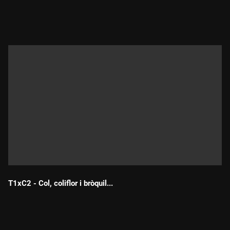
Durada:
T1xC2 - Col, coliflor i bròquil...
Durada: