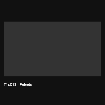
Durada:
T1xC13 - Pebrots
Durada: