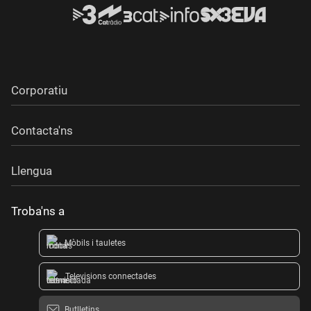
Corporatiu
Contacta'ns
Llengua
Troba'ns a
Mòbils i tauletes
Televisions connectades
Butlletins