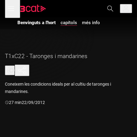
Anar
Anar
Obre
menú
a
al
de
la
contingut
navegació
navegació
Benvinguts a l'hort
capítols
més info
principal
T1xC22 - Taronges i mandarines
Coneixem les condicions ideals per al cultiu de taronges i
mandarines.
Durada:
27 min
22/09/2012