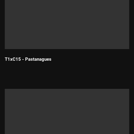
T1xC15 - Pastanagues
Durada: