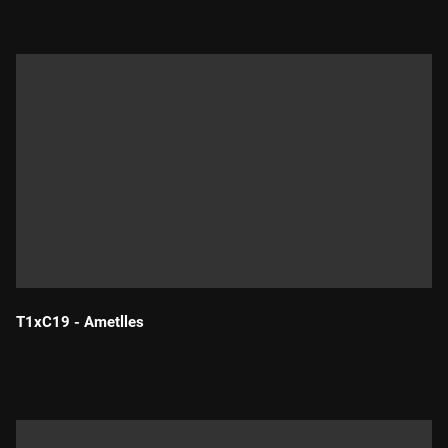
T1xC19 - Ametlles
Durada: