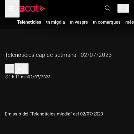
Anar
Anar
Obre
menú
a
al
de
la
contingut
navegació
navegació
Telenotícies
tn migdia
tn vespre
tn comarques
més
principal
Telenotícies cap de setmana - 02/07/2023
Durada:
1 h 11 min
02/07/2023
Emissió del "Telenotícies migdia" del 02/07/2023