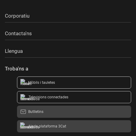
Corporatiu
Contacta'ns
Llengua
Troba'ns a
Mòbils i tauletes
Televisions connectades
Butlletins
Ajuda plataforma 3Cat