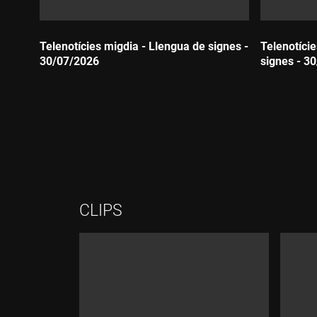
Telenotícies migdia - Llengua de signes -
Telenotíci
30/07/2026
signes - 3
Durada:
Durada:
CLIPS