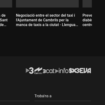
a de
Negociació entre el sector del taxi i
Prevenir les
 Sant
l'Ajuntament de Cambrils per la
diabètics am
 de
manca de taxis a la ciutat - Llengua
centres d'ate
de signes
de signes
Durada:
Durada:
Troba'ns a