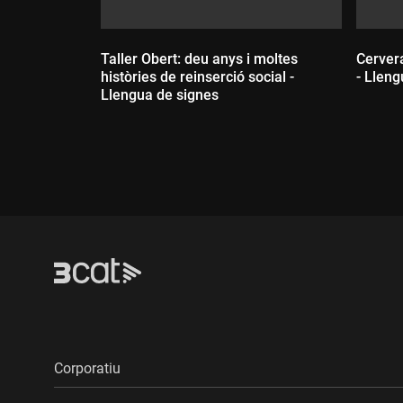
Taller Obert: deu anys i moltes
Cervera
històries de reinserció social -
- Lleng
Llengua de signes
Dur
Durada:
Corporatiu