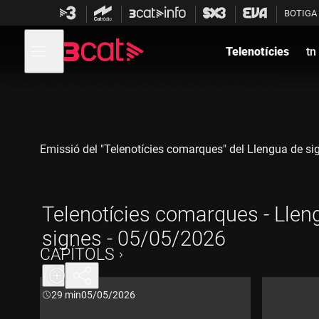
Anar
Anar
BOTIGA
a
al
la
contingut
Obre
navegació
menú
Telenotícies
tn
de
principal
navegació
Emissió del "Telenotícies comarques" del Llengua de s
Telenotícies comarques - Llen
signes - 05/05/2026
CAPÍTOLS
Durada:
29 min
05/05/2026