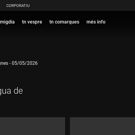
CORPORATIU
 migdia
tn vespre
tn comarques
més info
ignes - 05/05/2026
gua de