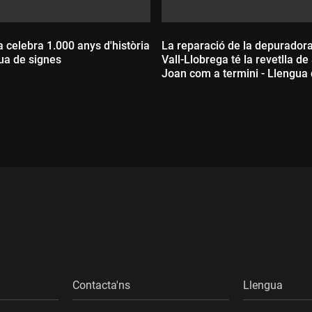
 celebra 1.000 anys d'història
La reparació de la depurador
ua de signes
Vall-Llobrega té la revetlla de
Joan com a termini - Llengua
signes
ada:
Durada:
Contacta'ns
Llengua