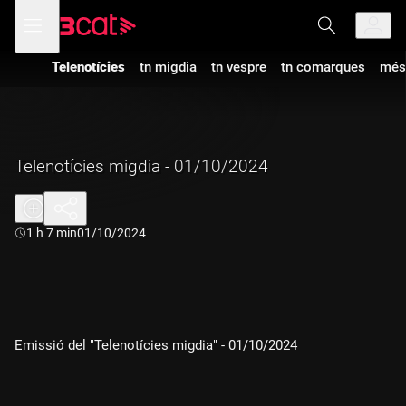
Anar
Anar
Obre
menú
a
al
de
la
contingut
navegació
navegació
Telenotícies
tn migdia
tn vespre
tn comarques
més
principal
Telenotícies migdia - 01/10/2024
Durada:
1 h 7 min
01/10/2024
Emissió del "Telenotícies migdia" - 01/10/2024