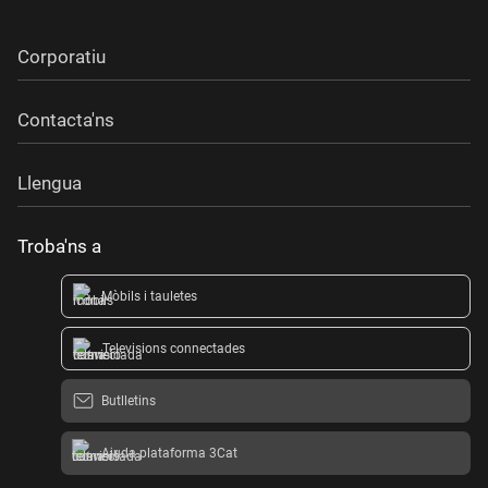
Corporatiu
Contacta'ns
Llengua
Troba'ns a
Mòbils i tauletes
Televisions connectades
Butlletins
Ajuda plataforma 3Cat