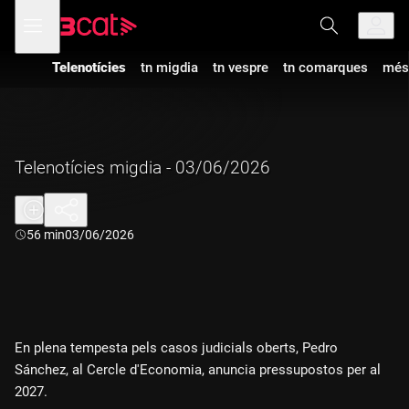
Anar
Anar
Obre
menú
a
al
de
la
contingut
navegació
navegació
Telenotícies
tn migdia
tn vespre
tn comarques
més
principal
Telenotícies migdia - 03/06/2026
Durada:
56 min
03/06/2026
En plena tempesta pels casos judicials oberts, Pedro
Sánchez, al Cercle d'Economia, anuncia pressupostos per al
2027.