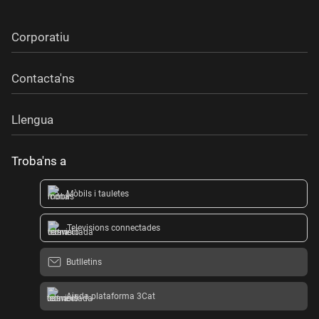
Corporatiu
Contacta'ns
Llengua
Troba'ns a
Mòbils i tauletes
Televisions connectades
Butlletins
Ajuda plataforma 3Cat