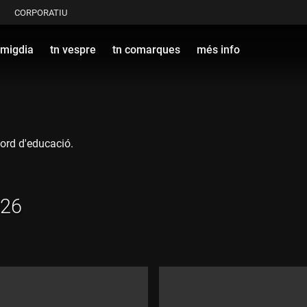
CORPORATIU
 migdia
tn vespre
tn comarques
més info
cord d'educació.
026