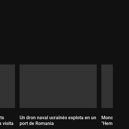
Durada:
ts
Un dron naval ucraïnès explota en un
Monchi i la pl
 visita
port de Romania
"Hem de ser a