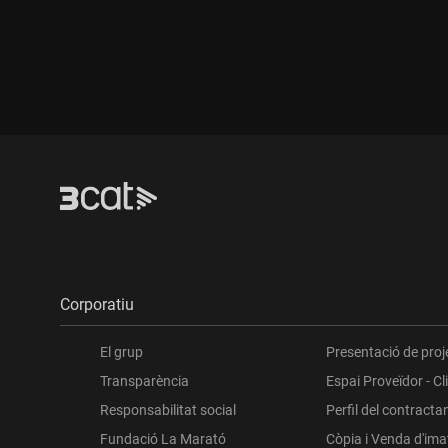
Durada:
Dur
Corporatiu
El grup
Presentació de proj
Transparència
Espai Proveïdor - Cl
Responsabilitat social
Perfil del contracta
Fundació La Marató
Còpia i Venda d'im