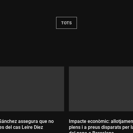
Durada:
TOTS
Sánchez assegura que no
Impacte econòmic: allotjamen
es del cas Leire Díez
plens i a preus disparats per la