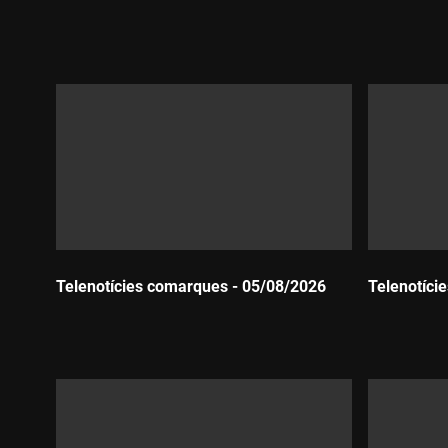
Durada:
Durada:
Telenotícies comarques - 05/08/2026
Telenotíci
Durada:
Durada: