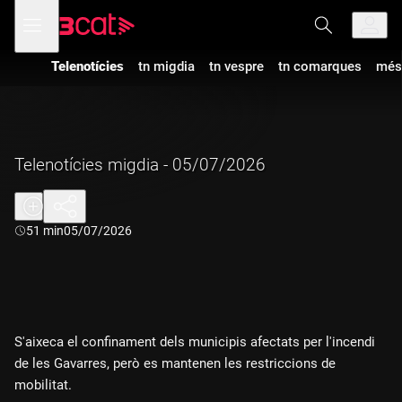
Anar
Anar
Obre
menú
a
al
de
la
contingut
navegació
navegació
Telenotícies
tn migdia
tn vespre
tn comarques
més
principal
Telenotícies migdia - 05/07/2026
Durada:
51 min
05/07/2026
S'aixeca el confinament dels municipis afectats per l'incendi
de les Gavarres, però es mantenen les restriccions de
mobilitat.