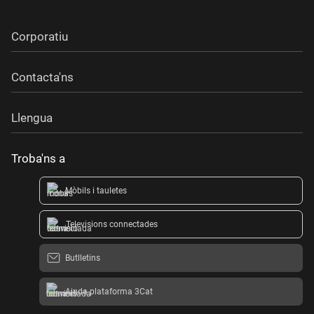
Corporatiu
Contacta'ns
Llengua
Troba'ns a
Mòbils i tauletes
Televisions connectades
Butlletins
Ajuda plataforma 3Cat