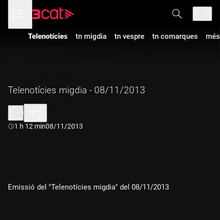
Anar
Anar
Obre
menú
a
al
de
la
contingut
navegació
navegació
Telenotícies
tn migdia
tn vespre
tn comarques
més
principal
Telenotícies migdia - 08/11/2013
Durada:
1 h 12 min
08/11/2013
Emissió del "Telenotícies migdia" del 08/11/2013