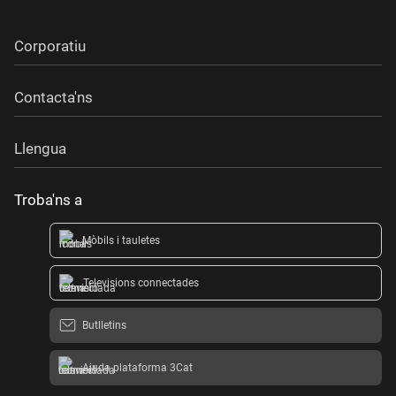
Corporatiu
Contacta'ns
Llengua
Troba'ns a
Mòbils i tauletes
Televisions connectades
Butlletins
Ajuda plataforma 3Cat