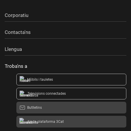
Corporatiu
Contacta'ns
Llengua
Troba'ns a
Mòbils i tauletes
Televisions connectades
Butlletins
Ajuda plataforma 3Cat