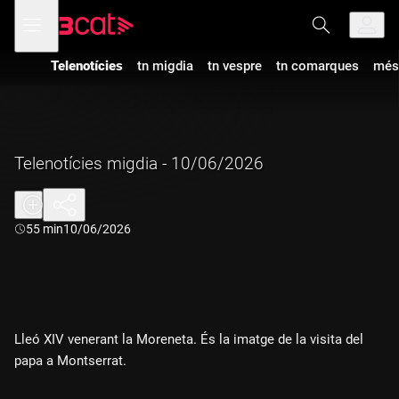
Anar
Anar
Obre
menú
a
al
de
la
contingut
navegació
navegació
Telenotícies
tn migdia
tn vespre
tn comarques
més
principal
Telenotícies migdia - 10/06/2026
Durada:
55 min
10/06/2026
Lleó XIV venerant la Moreneta. És la imatge de la visita del
papa a Montserrat.