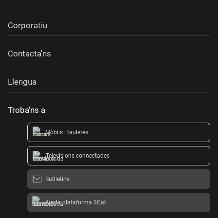
Corporatiu
Contacta'ns
Llengua
Troba'ns a
Mòbils i tauletes
Televisions connectades
Butlletins
Ajuda plataforma 3Cat