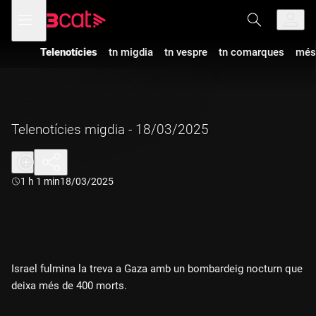
Anar
Anar
Obre
menú
a
al
de
la
contingut
navegació
navegació
Telenotícies
tn migdia
tn vespre
tn comarques
més
principal
Telenotícies migdia - 18/03/2025
Durada:
1 h 1 min
18/03/2025
Israel fulmina la treva a Gaza amb un bombardeig nocturn que
deixa més de 400 morts.