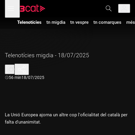
Anar
Anar
Obre
menú
a
al
de
la
contingut
navegació
navegació
Telenotícies
tn migdia
tn vespre
tn comarques
més
principal
Telenotícies migdia - 18/07/2025
Durada:
56 min
18/07/2025
La Unió Europea ajorna un altre cop l'oficialitat del català per
falta d'unanimitat.