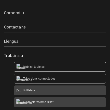
Corporatiu
Contacta'ns
Llengua
Troba'ns a
Mòbils i tauletes
Televisions connectades
Butlletins
Ajuda plataforma 3Cat