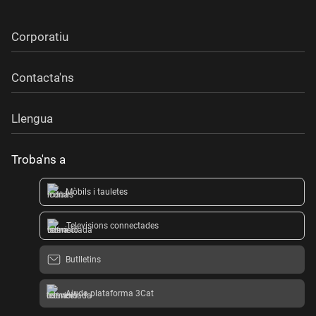
Corporatiu
Contacta'ns
Llengua
Troba'ns a
Mòbils i tauletes
Televisions connectades
Butlletins
Ajuda plataforma 3Cat