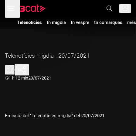
Anar
Anar
Obre
menú
a
al
de
la
contingut
navegació
navegació
Telenotícies
tn migdia
tn vespre
tn comarques
més
principal
Telenotícies migdia - 20/07/2021
Durada:
1 h 12 min
20/07/2021
Emissió del "Telenotícies migdia" del 20/07/2021