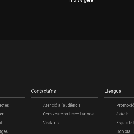
molt vigent
ada:
Durada:
Contacta'ns
Llengua
ectes
Atenció a l'audiència
Promoció 
ient
Com veure'ns i escoltar-nos
ésAdir
nt
Visita'ns
Espai de 
atges
Bon dia. 