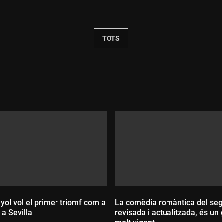
Durada:
TOTS
yol vol el primer triomf com a
La comèdia romàntica del seg
 a Sevilla
revisada i actualitzada, és un