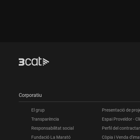
Durada:
Dur
Corporatiu
El grup
Presentació de proj
Transparència
Espai Proveïdor - Cl
Responsabilitat social
Perfil del contracta
Fundació La Marató
Còpia i Venda d'im