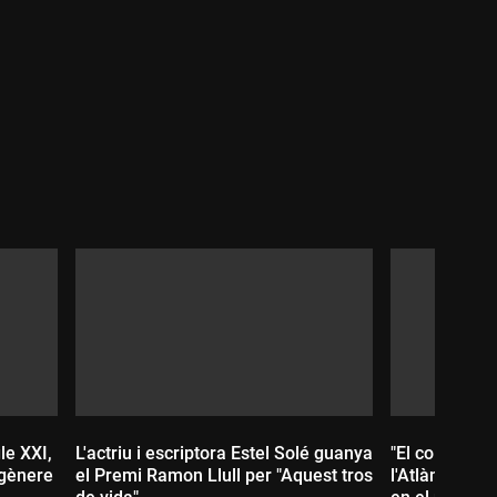
Durada:
le XXI,
L'actriu i escriptora Estel Solé guanya
"El col·lapse 
 gènere
el Premi Ramon Llull per "Aquest tros
l'Atlàntic No