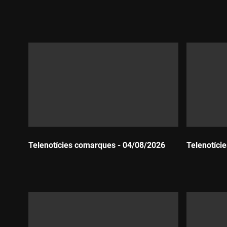
Durada:
Durada:
Telenotícies comarques - 04/08/2026
Telenotíci
Durada:
Durada: