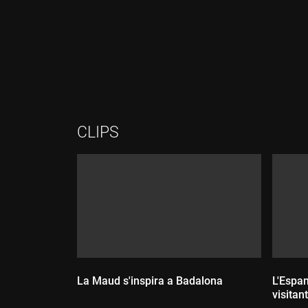
Durada:
Durada:
CLIPS
La Maud s'inspira a Badalona
L'Espan
visitant