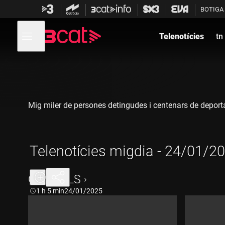
Anar
Anar
BOTIGA
a
al
la
contingut
Obre
navegació
menú
Telenotícies
tn
de
principal
navegació
Mig miler de persones detingudes i centenars de depor
Telenotícies migdia - 24/01/2
CAPÍTOLS
Durada:
1 h 5 min
24/01/2025