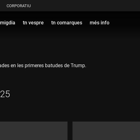
CORPORATIU
 migdia
tn vespre
tn comarques
més info
tades en les primeres batudes de Trump.
025