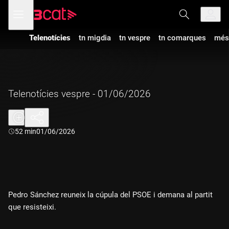
Anar
Anar
Obre
menú
a
al
de
la
contingut
navegació
navegació
Telenotícies
tn migdia
tn vespre
tn comarques
més
principal
Telenotícies vespre - 01/06/2026
Durada:
52 min
01/06/2026
Pedro Sánchez reuneix la cúpula del PSOE i demana al partit
que resisteixi.