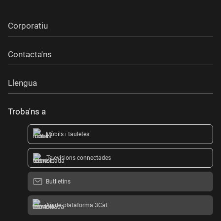
Corporatiu
Contacta'ns
Llengua
Troba'ns a
Mòbils i tauletes
Televisions connectades
Butlletins
Ajuda plataforma 3Cat