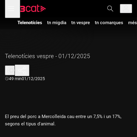
Anar
Anar
Obre
menú
a
al
de
la
contingut
navegació
navegació
Telenotícies
tn migdia
tn vespre
tn comarques
més
principal
Telenotícies vespre - 01/12/2025
Durada:
49 min
01/12/2025
El preu del porc a Mercolleida cau entre un 7,5% i un 17%,
segons el tipus d'animal.