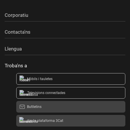
Corporatiu
Contacta'ns
Llengua
Troba'ns a
Mòbils i tauletes
Televisions connectades
Butlletins
Ajuda plataforma 3Cat