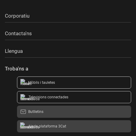
Corporatiu
Contacta'ns
Llengua
Troba'ns a
Mòbils i tauletes
Televisions connectades
Butlletins
Ajuda plataforma 3Cat