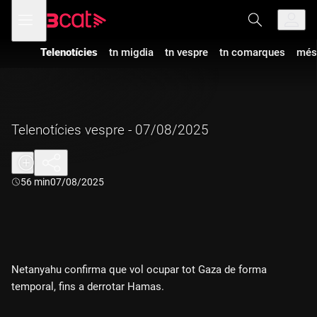
Anar
Anar
Obre
menú
a
al
de
la
contingut
navegació
navegació
Telenotícies
tn migdia
tn vespre
tn comarques
més
principal
Telenotícies vespre - 07/08/2025
Durada:
56 min
07/08/2025
Netanyahu confirma que vol ocupar tot Gaza de forma
temporal, fins a derrotar Hamas.