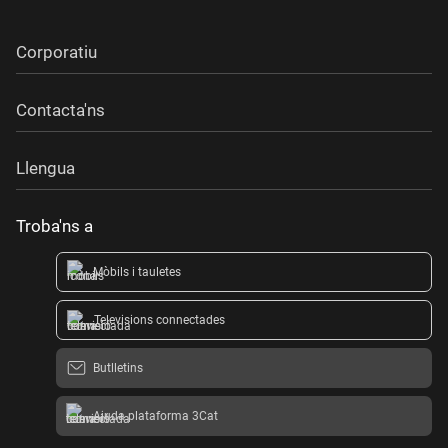
Corporatiu
Contacta'ns
Llengua
Troba'ns a
Mòbils i tauletes
Televisions connectades
Butlletins
Ajuda plataforma 3Cat