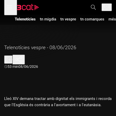
Anar
Anar
Obre
menú
a
al
de
la
contingut
navegació
navegació
Telenotícies
tn migdia
tn vespre
tn comarques
més
principal
Telenotícies vespre - 08/06/2026
Durada:
53 min
08/06/2026
Lleó XIV demana tractar amb dignitat els immigrants i recorda
que l'Església és contrària a l'avortament i a l'eutanàsia.