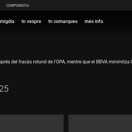
CORPORATIU
 migdia
tn vespre
tn comarques
més info
sprés del fracàs rotund de l'OPA, mentre que el BBVA minimitza l
025