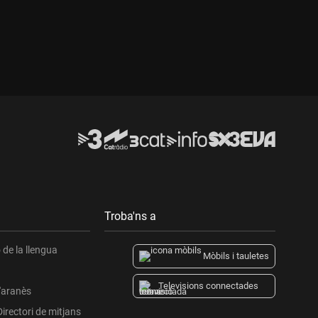
Durada:
Durada:
Troba'ns a
de la llengua
Mòbils i tauletes
Televisions connectades
l'aranès
Directori de mitjans