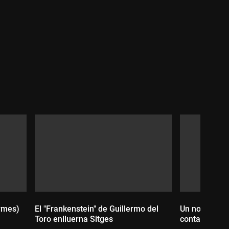
Durada:
ormes)
El "Frankenstein" de Guillermo del
Un nou focus
Toro enlluerna Sitges
contagiosa am