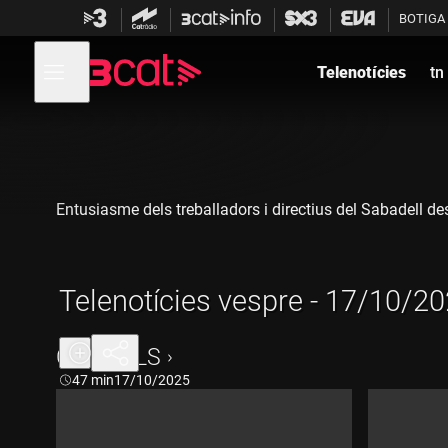
Anar
Anar
BOTIGA
a
al
la
contingut
Obre
navegació
menú
Telenotícies
tn
de
principal
navegació
Entusiasme dels treballadors i directius del Sabadell de
Telenotícies vespre - 17/10/2
CAPÍTOLS
Durada:
47 min
17/10/2025