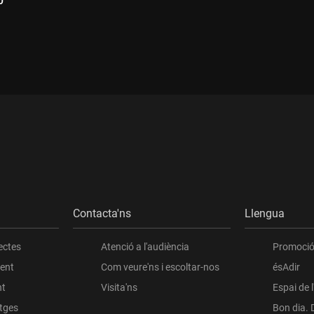
0
Durada:
ada:
Contacta'ns
Llengua
ectes
Atenció a l'audiència
Promoció 
ient
Com veure'ns i escoltar-nos
ésAdir
nt
Visita'ns
Espai de 
atges
Bon dia. 