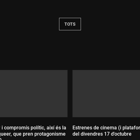
Durada:
TOTS
i compromís polític, així és la
Estrenes de cinema (i plataf
ueer, que pren protagonisme
del divendres 17 d'octubre