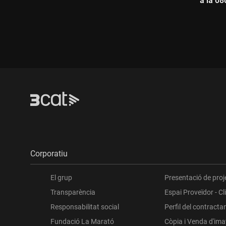
a la 08
Durada:
Dur
Corporatiu
El grup
Presentació de proj
Transparència
Espai Proveïdor - Cl
Responsabilitat social
Perfil del contracta
Fundació La Marató
Còpia i Venda d'im