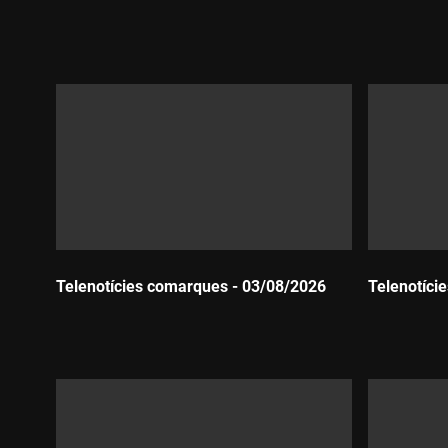
Durada:
Durada:
Telenotícies comarques - 03/08/2026
Telenotíci
Durada:
Durada: