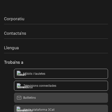
Corporatiu
Contacta'ns
Llengua
Troba'ns a
Mòbils i tauletes
Televisions connectades
Butlletins
Ajuda plataforma 3Cat