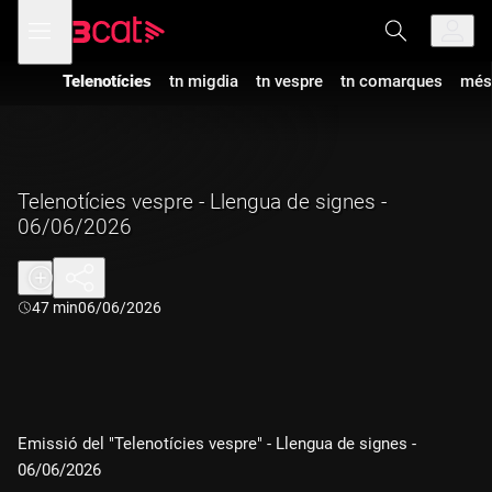
Anar
Anar
Obre
menú
a
al
de
la
contingut
navegació
navegació
Telenotícies
tn migdia
tn vespre
tn comarques
més
principal
Telenotícies vespre - Llengua de signes -
06/06/2026
Durada:
47 min
06/06/2026
Emissió del "Telenotícies vespre" - Llengua de signes -
06/06/2026