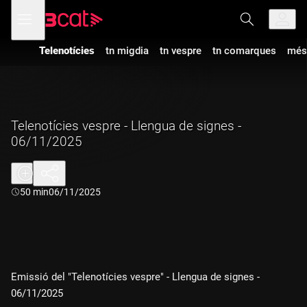
Anar
Anar
Obre
menú
a
al
de
la
contingut
navegació
navegació
Telenotícies
tn migdia
tn vespre
tn comarques
més
principal
Telenotícies vespre - Llengua de signes -
06/11/2025
Durada:
50 min
06/11/2025
Emissió del "Telenotícies vespre" - Llengua de signes -
06/11/2025