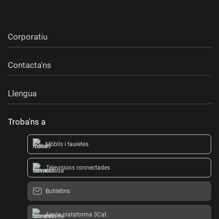
Corporatiu
Contacta'ns
Llengua
Troba'ns a
Mòbils i tauletes
Televisions connectades
Butlletins
Ajuda plataforma 3Cat