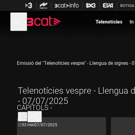
Anar
Anar
BOTIGA
a
al
la
contingut
Obre
navegació
menú
Telenotícies
tn
de
principal
navegació
Emissió del "Telenotícies vespre" - Llengua de signes -
Telenotícies vespre - Llengua 
- 07/07/2025
CAPÍTOLS
Durada:
53 min
07/07/2025