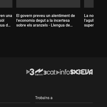
oven una
El govern preveu un alentiment de
La nova cúpul
sòl
l'economia degut a la incertesa
l'agulla per 
ngua de
sobre els aranzels - Llengua de
superat el co
signes
de signes
Durada:
Durada:
Troba'ns a