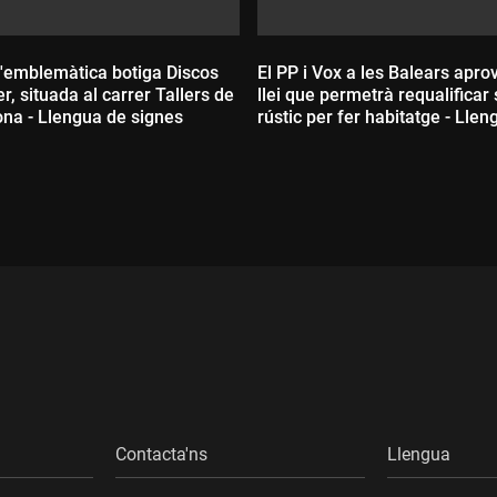
l'emblemàtica botiga Discos
El PP i Vox a les Balears apr
r, situada al carrer Tallers de
llei que permetrà requalificar 
ona - Llengua de signes
rústic per fer habitatge - Lle
signes
ada:
Durada:
Contacta'ns
Llengua