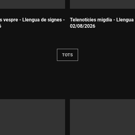
s vespre - Llengua de signes -
Telenotícies migdia - Llengua 
6
02/08/2026
Durada:
TOTS