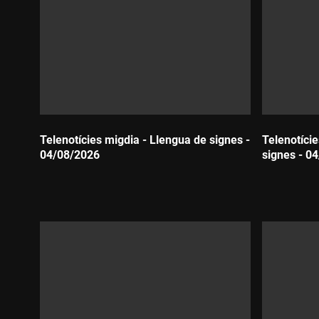
Telenotícies migdia - Llengua de signes -
Telenotíci
04/08/2026
signes - 0
Durada:
Durada: