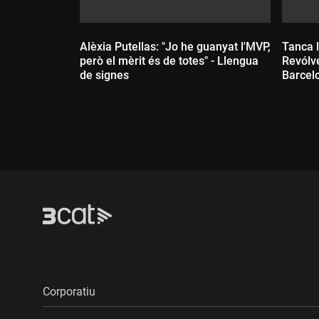
Alèxia Putellas: "Jo he guanyat l'MVP,
Tanca 
però el mèrit és de totes" - Llengua
Revólve
de signes
Barcel
Durada:
Dur
Corporatiu