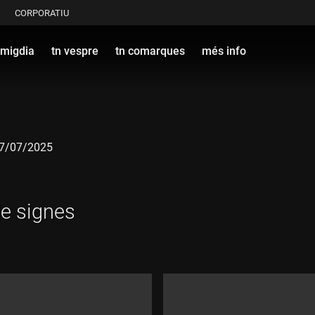
CORPORATIU
 migdia
tn vespre
tn comarques
més info
 07/07/2025
de signes