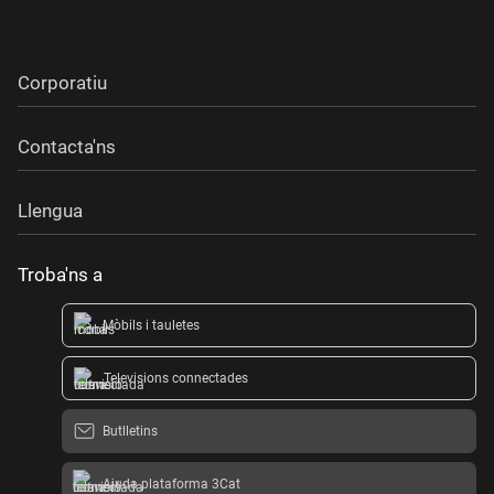
Corporatiu
Contacta'ns
Llengua
Troba'ns a
Mòbils i tauletes
Televisions connectades
Butlletins
Ajuda plataforma 3Cat