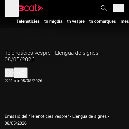
Anar
Anar
Obre
menú
a
al
de
la
contingut
navegació
navegació
Telenotícies
tn migdia
tn vespre
tn comarques
més
principal
Telenotícies vespre - Llengua de signes -
08/05/2026
Durada:
51 min
08/05/2026
Emissió del "Telenotícies vespre" - Llengua de signes -
08/05/2026