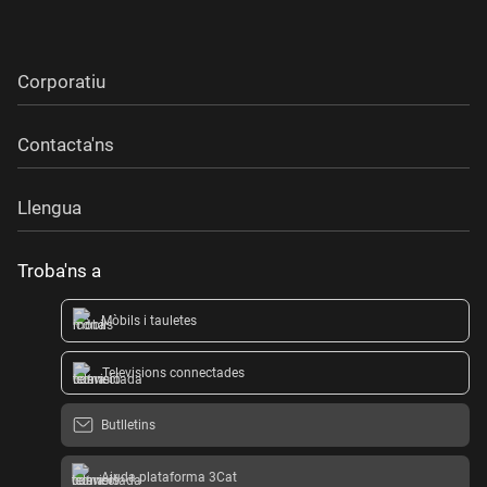
Corporatiu
Contacta'ns
Llengua
Troba'ns a
Mòbils i tauletes
Televisions connectades
Butlletins
Ajuda plataforma 3Cat