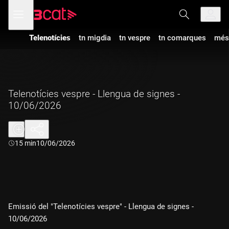
Anar
Anar
Obre
menú
a
al
de
la
contingut
navegació
navegació
Telenotícies
tn migdia
tn vespre
tn comarques
més
principal
Telenotícies vespre - Llengua de signes -
10/06/2026
Durada:
15 min
10/06/2026
Emissió del "Telenotícies vespre" - Llengua de signes -
10/06/2026