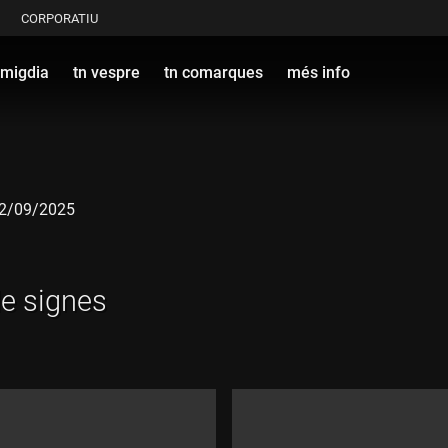
CORPORATIU
 migdia
tn vespre
tn comarques
més info
 12/09/2025
de signes