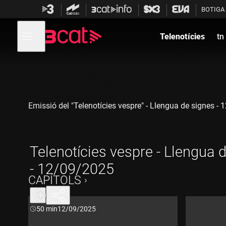
Anar
Anar
BOTIGA
a
al
la
contingut
Obre
navegació
menú
Telenotícies
tn
de
principal
navegació
Emissió del "Telenotícies vespre" - Llengua de signes -
Telenotícies vespre - Llengua 
- 12/09/2025
CAPÍTOLS
Durada:
50 min
12/09/2025