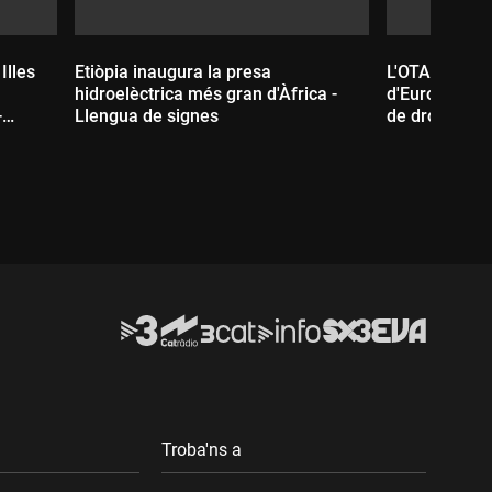
Illes
Etiòpia inaugura la presa
L'OTAN reforça
hidroelèctrica més gran d'Àfrica -
d'Europa com 
-
Llengua de signes
de drons russ
de signes
Durada:
Durada:
Troba'ns a