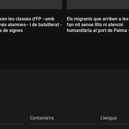
en les classes d'FP --amb
Els migrants que arriben a les 
és alumnes-- i de batxillerat -
fan nit sense llits ni atenció
a de signes
humanitària al port de Palma 
Llengua de signes
Durada:
ada:
Contacta'ns
Llengua