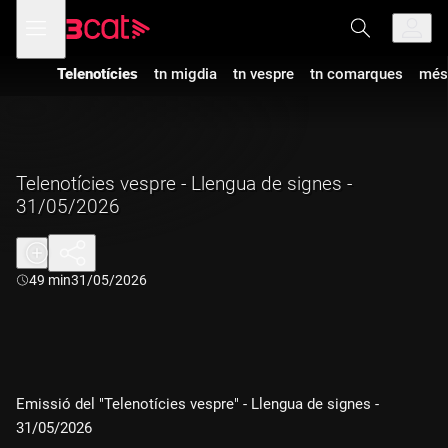
Anar
Anar
Obre
menú
a
al
de
la
contingut
navegació
navegació
Telenotícies
tn migdia
tn vespre
tn comarques
més
principal
Telenotícies vespre - Llengua de signes -
31/05/2026
Durada:
49 min
31/05/2026
Emissió del "Telenotícies vespre" - Llengua de signes -
31/05/2026