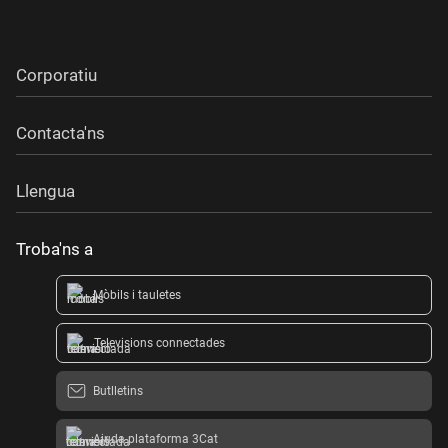
Corporatiu
Contacta'ns
Llengua
Troba'ns a
Mòbils i tauletes
Televisions connectades
Butlletins
Ajuda plataforma 3Cat