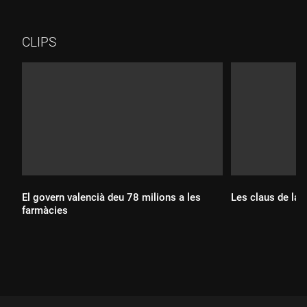
CLIPS
El govern valencià deu 78 milions a les
Les claus de la b
farmàcies
Durada:
Durada: