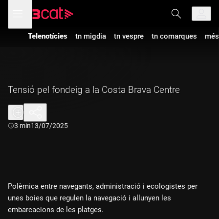
Anar
Anar
Obre
menú
a
al
de
la
contingut
navegació
navegació
Telenotícies
tn migdia
tn vespre
tn comarques
més
principal
Tensió pel fondeig a la Costa Brava Centre
Durada:
3 min
13/07/2025
Polèmica entre navegants, administració i ecologistes per
unes boies que regulen la navegació i allunyen les
embarcacions de les platges.