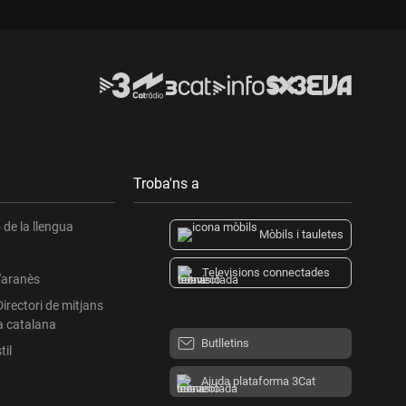
Troba'ns a
de la llengua
Mòbils i tauletes
Televisions connectades
l'aranès
Directori de mitjans
a catalana
Butlletins
til
Ajuda plataforma 3Cat