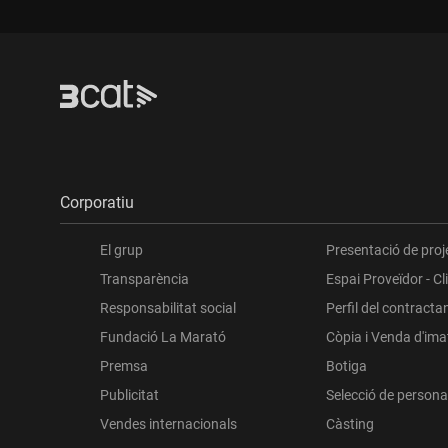
Corporatiu
El grup
Presentació de proj
Transparència
Espai Proveïdor - Cl
Responsabilitat social
Perfil del contracta
Fundació La Marató
Còpia i Venda d'im
Premsa
Botiga
Publicitat
Selecció de persona
Vendes internacionals
Càsting