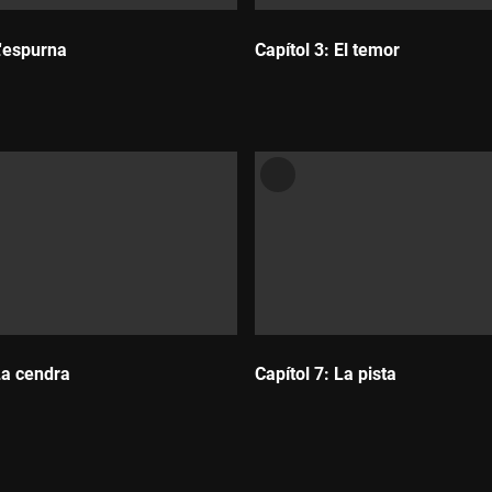
L'espurna
Capítol 3: El temor
Durada:
La cendra
Capítol 7: La pista
Durada: