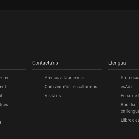
Contacta'ns
Llengua
ectes
Atenció a l'audiència
Promoció 
ient
Com veure'ns i escoltar-nos
ésAdir
nt
Visita'ns
Espai de 
atges
Bon dia. 
en llengu
Llibre d'es
l