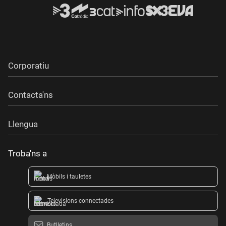
Corporatiu
Contacta'ns
Llengua
Troba'ns a
Mòbils i tauletes
Televisions connectades
Butlletins