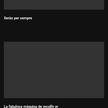
Seràs per sempre
Durada:
La fabulosa màquina de recollir or