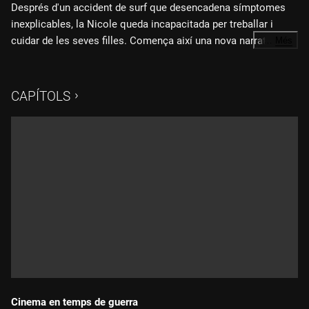
Després d'un accident de surf que desencadena símptomes
inexplicables, la Nicole queda incapacitada per treballar i
cuidar de les seves filles. Comença així una nova narrativa
…
Més
carregada d'esperança que entrellaça la seva història
Fitxa tècnica:
personal amb la crisi climàtica mundial.
CAPÍTOLS
Direcció i guió: Nicole Betancourt
Producció: Rose Kowalski, Jeanne Betancourt, Cynthia Kane,
Sheila Nevins, Bray Poor
Direcció de fotografia: Nicole Betancourt, Andrew Denatale,
Braulio Jatar, Anna Molins
Música: Bray Poor
"The Unfixing"
és una producció de Nota Bene Productions, en
coproducció amb Horizontal Films.
Cinema en temps de guerra