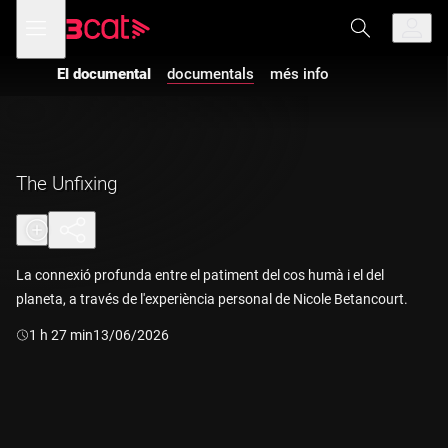
Anar
Anar
Obre
menú
a
al
de
la
contingut
navegació
navegació
El documental
documentals
més info
Vés a la versió
principal
amb
audiodescripció
de
El
documental
-
The Unfixing
The Unfixing
La connexió profunda entre el patiment del cos humà i el del
planeta, a través de l'experiència personal de Nicole Betancourt.
Durada:
1 h 27 min
13/06/2026