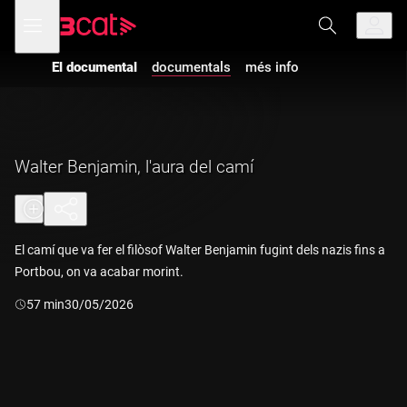
Anar
Anar
Obre
menú
a
al
de
la
contingut
navegació
navegació
Vés a la versió
El documental
documentals
més info
amb
principal
audiodescripció
de
El
documental
-
Walter
Benjamin, l'aura
del camí
Walter Benjamin, l'aura del camí
El camí que va fer el filòsof Walter Benjamin fugint dels nazis fins a
Portbou, on va acabar morint.
Durada:
57 min
30/05/2026