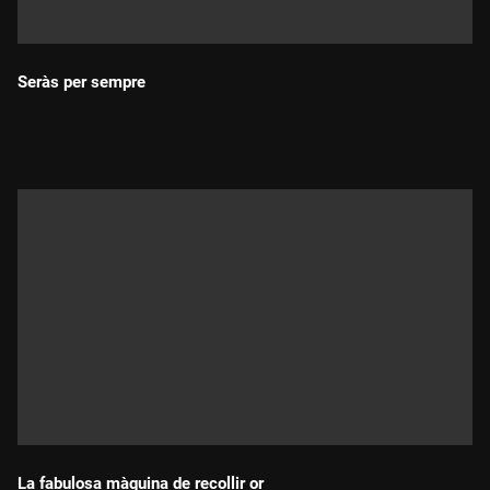
Seràs per sempre
Durada:
La fabulosa màquina de recollir or