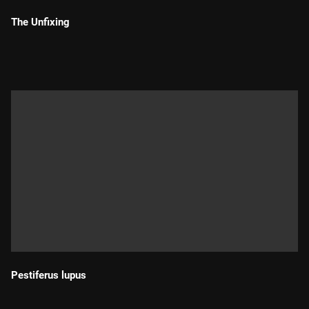
The Unfixing
Durada:
Pestiferus lupus
Durada: