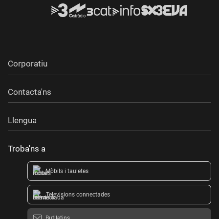
Corporatiu
Contacta'ns
Llengua
Troba'ns a
Mòbils i tauletes
Televisions connectades
Butlletins