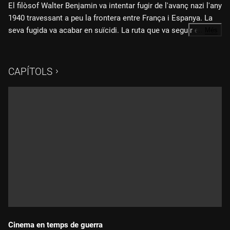
El filòsof Walter Benjamin va intentar fugir de l'avanç nazi l'any
1940 travessant a peu la frontera entre França i Espanya. La
seva fugida va acabar en suïcidi. La ruta que va seguir entre
…
Més
Banyuls i Portbou ha estat batejada com el Camí de Walter
Fitxa tècnica:
Benjamin.
CAPÍTOLS
Direcció i producció: Jacobo Sucari
Producció executiva: Pamela Gallo
Música: Tom Johnson
"Walter Benjamin, l'aura del camí"
és una producció de
l'Asociación Multimedia de Acciones Culturales (AMA), amb
la col·laboració de l'Observatori Europeu de Memòries
(EUROM) de la Universitat de Barcelona, el Memorial
Democràtic de la Generalitat de Catalunya i la Facultat de
Belles Arts de la Universitat de Barcelona.
Cinema en temps de guerra