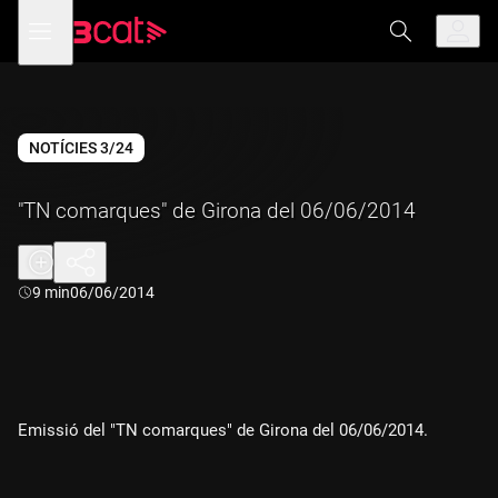
Anar
Anar
Obre
menú
a
al
de
la
contingut
navegació
navegació
principal
NOTÍCIES 3/24
"TN comarques" de Girona del 06/06/2014
Durada:
9 min
06/06/2014
Emissió del "TN comarques" de Girona del 06/06/2014.