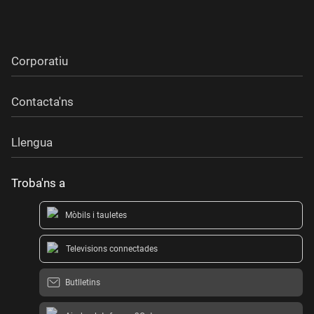
Corporatiu
Contacta'ns
Llengua
Troba'ns a
Mòbils i tauletes
Televisions connectades
Butlletins