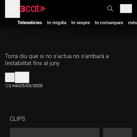
Anar
Anar
Obre
menú
a
al
de
la
contingut
navegació
navegació
Telenotícies
tn migdia
tn vespre
tn comarques
més
principal
Torra diu que si no s'actua no s'arribarà a
l'estabilitat fins al juny
Durada:
2 min
25/03/2020
CLIPS