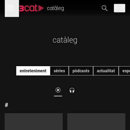
Anar
Anar
Obre
menú
a
al
catàleg
de
la
contingut
navegació
navegació
principal
catàleg
entreteniment
sèries
pòdcasts
actualitat
esp
#