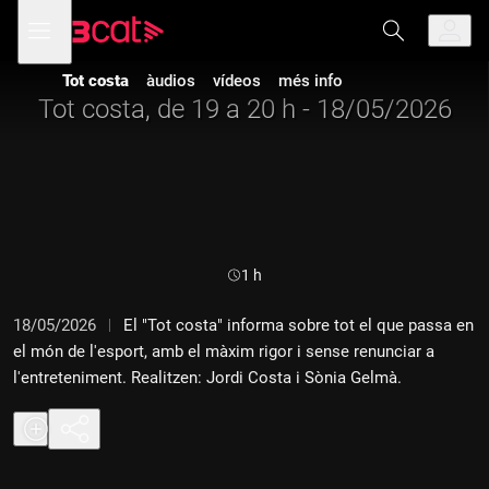
Anar
Anar
Obre
menú
a
al
de
la
contingut
navegació
navegació
Tot costa
àudios
vídeos
més info
principal
Tot costa, de 19 a 20 h - 18/05/2026
Durada:
1 h
18/05/2026
El "Tot costa" informa sobre tot el que passa en
el món de l'esport, amb el màxim rigor i sense renunciar a
l'entreteniment. Realitzen: Jordi Costa i Sònia Gelmà.