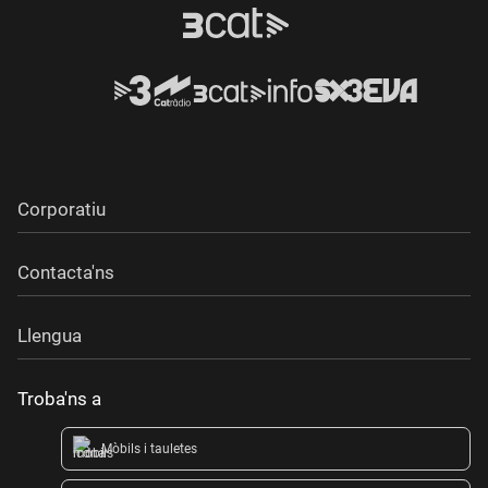
Corporatiu
Contacta'ns
Llengua
Troba'ns a
Mòbils i tauletes