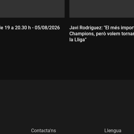
de 19 a 20.30 h - 05/08/2026
Javi Rodríguez: "El més import
Champions, però volem torna
la Lliga"
:
Durada:
Contacta'ns
Llengua