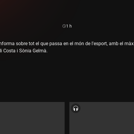
Durada:
1 h
 informa sobre tot el que passa en el món de l'esport, amb el màx
rdi Costa i Sònia Gelmà.