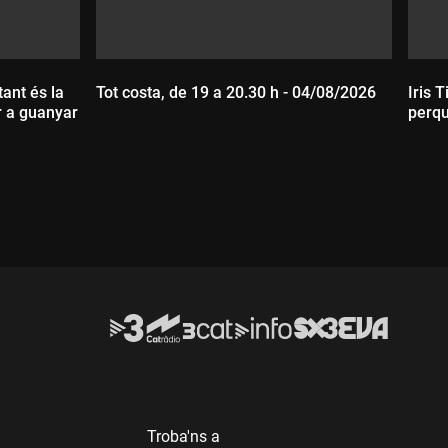
ant és la
Tot costa, de 19 a 20.30 h - 04/08/2026
Iris 
r a guanyar
perqu
Durada:
D
Troba'ns a