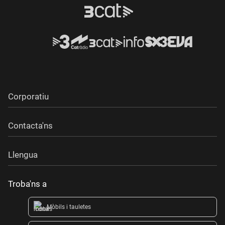
Corporatiu
Contacta'ns
Llengua
Troba'ns a
Mòbils i tauletes