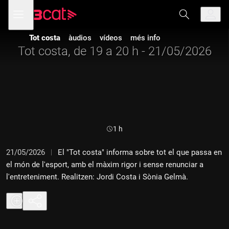
Anar
Anar
Obre
menú
a
al
de
la
contingut
navegació
navegació
Tot costa
àudios
vídeos
més info
principal
Tot costa, de 19 a 20 h - 21/05/2026
Durada:
1 h
21/05/2026
El "Tot costa" informa sobre tot el que passa en
el món de l'esport, amb el màxim rigor i sense renunciar a
l'entreteniment. Realitzen: Jordi Costa i Sònia Gelmà.